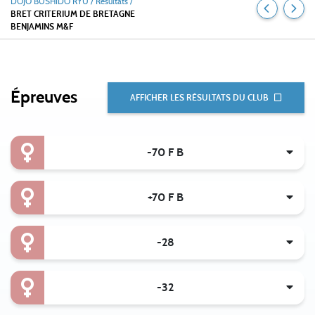
DOJO BUSHIDO RYU
/
Résultats /
BRET CRITERIUM DE BRETAGNE
BENJAMINS M&F
Épreuves
AFFICHER LES RÉSULTATS DU CLUB
-70 F B
+70 F B
-28
-32