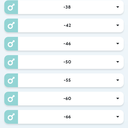
-38
-42
-46
-50
-55
-60
-66