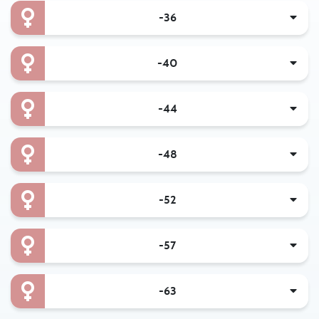
-36
-40
-44
-48
-52
-57
-63