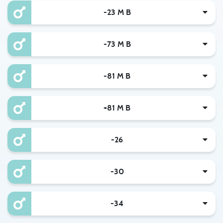
-23 M B
-73 M B
-81 M B
+81 M B
-26
-30
-34